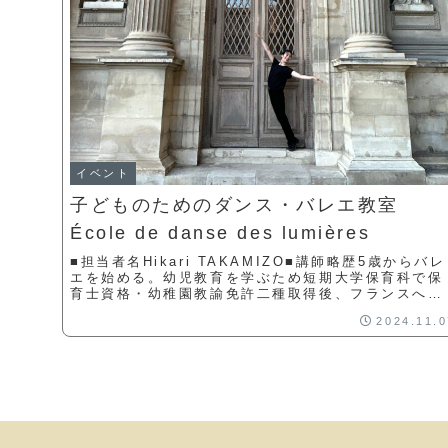
イベント
子どものためのダンス・バレエ教室
École de danse des lumières
■担当者名Hikari TAKAMIZO■講師略歴5歳からバレ
エを始める。幼児教育を学ぶため短期大学保育科で保
育士資格・幼稚園教諭免許二種取得後、フランスへ渡
る。パリとトゥールーズの学校で舞踊理論(解...
2024.11.